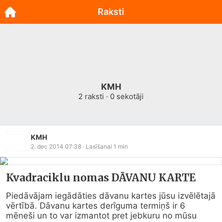
Raksti
KMH
2
raksti ·
0
sekotāji
KMH
2. dec 2014 07:38
· Lasīšanai
1
min
Kvadraciklu nomas DĀVANU KARTE
Piedāvājam iegādāties dāvanu kartes jūsu izvēlētajā 
vērtībā. Dāvanu kartes derīguma termiņš ir 6 
mēneši un to var izmantot pret jebkuru no mūsu 