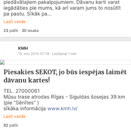
piedāvātajiem pakalpojumiem. Dāvanu karti varat 
iegādāties pie mums, kā arī varam jums to nosūtīt 
pa pastu. Sīkāk pa...
Lasīt vairāk
23
patīk
·
30
iesaka
KMH
15. nov 2010 07:18
· Lasīšanai
1
min
Piesakies SEKOT, jo būs iespējas laimēt
dāvanu kartes!
TEL. 27000061

Mūsu trase atrodas Rīgas - Siguldas šosejas 
39.km
(pie "Sēnītes" )

sīkāka informācija 
www.kmh.lv/
Lasīt vairāk
82
patīk