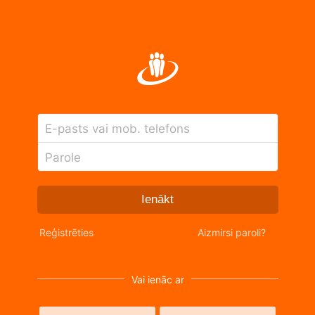
E-pasts vai mob. telefons
Parole
Ienākt
Reģistrēties
Aizmirsi paroli?
Vai ienāc ar