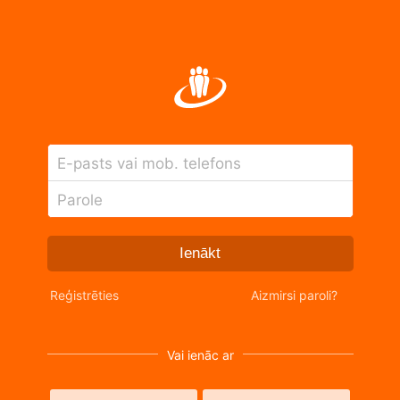
E-pasts vai mob. telefons
Parole
Ienākt
Reģistrēties
Aizmirsi paroli?
Vai ienāc ar