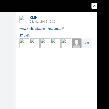
KMH
24. mar 2015 15:30
www.kmh.lv/jaunumi/param...
27
patīk
+21
Ienākt
Reģistrēties
Vai ienāc ar
a
Draugi
Raksti
Vēstules
rauc par 30% lētāk!