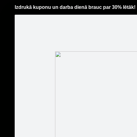
Izdrukā kuponu un darba dienā brauc par 30% lētāk!
Pāriet
uz
saturu
Šodien
Ziņas
Galerijas
S
KMH
Oficiālā lapa
http://w
Sekot