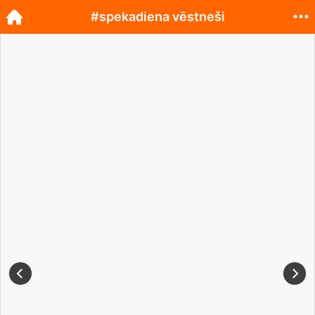
#spekadiena vēstneši