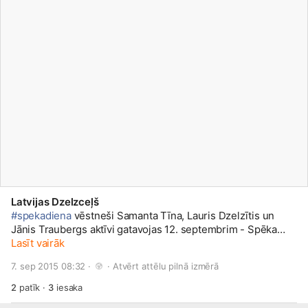
Latvijas Dzelzceļš
#spekadiena
vēstneši Samanta Tīna, Lauris Dzelzītis un
Jānis Traubergs aktīvi gatavojas 12. septembrim - Spēka
dienai! Turpini gatavoties arī Tu, lietojot tēmturi
Lasīt vairāk
#spekadiena
. Visas bildes ar šo tēmturi ir apskatāmas
7. sep 2015 08:32 · 
 · 
Atvērt attēlu pilnā izmērā
www.spekadiena.lv/
2
patīk
·
3
iesaka