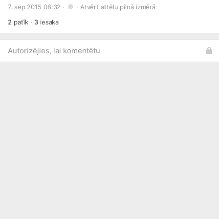
#spekadiena
. Visas bildes ar šo tēmturi ir apskatāmas
7. sep 2015 08:32 · 
 · 
Atvērt attēlu pilnā izmērā
www.spekadiena.lv/
2
patīk
·
3
iesaka
Autorizējies, lai komentētu