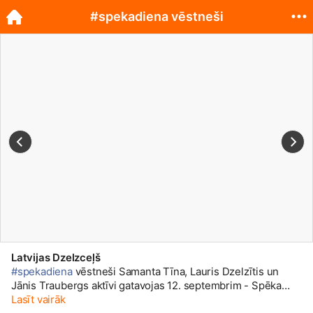
#spekadiena vēstneši
Latvijas Dzelzceļš
#spekadiena
vēstneši Samanta Tīna, Lauris Dzelzītis un
Jānis Traubergs aktīvi gatavojas 12. septembrim - Spēka
dienai! Turpini gatavoties arī Tu, lietojot tēmturi
Lasīt vairāk