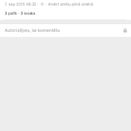
#spekadiena
. Visas bildes ar šo tēmturi ir apskatāmas
7. sep 2015 08:32 · 
 · 
Atvērt attēlu pilnā izmērā
www.spekadiena.lv/
3
patīk
·
3
iesaka
Autorizējies, lai komentētu