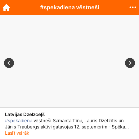
#spekadiena vēstneši
Latvijas Dzelzceļš
#spekadiena
vēstneši Samanta Tīna, Lauris Dzelzītis un
Jānis Traubergs aktīvi gatavojas 12. septembrim - Spēka
dienai! Turpini gatavoties arī Tu, lietojot tēmturi
Lasīt vairāk