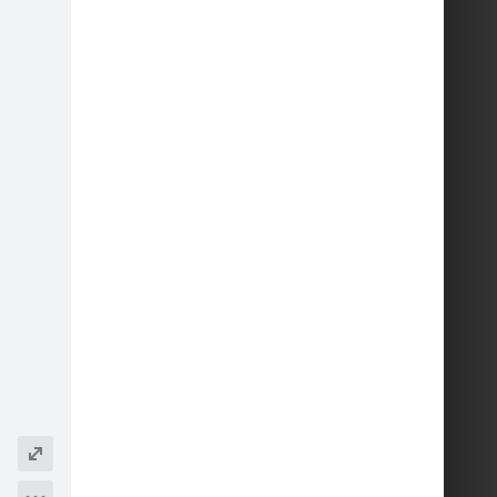
ēstneši…
#spekadiena vēstneši…
3
1
ēstneši…
#spekadiena vēstneši…
3
2
Iesaka
3