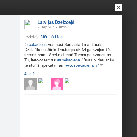
Latvijas Dzelzceļš
7. sep 2015 08:32
Ienākt
Reģistrēties
Vai ienāc ar
Ievietoja
Mārtiņš Līcis
#spekadiena
vēstneši Samanta Tīna, Lauris
a
Draugi
Raksti
Vēstules
Dzelzītis un Jānis Traubergs aktīvi gatavojas 12.
septembrim - Spēka dienai! Turpini gatavoties arī
Tu, lietojot tēmturi
#spekadiena
. Visas bildes ar šo
tēmturi ir apskatāmas
www.spekadiena.lv/
neši
4
patīk