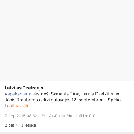
Latvijas Dzelzceļš
#spekadiena
vēstneši Samanta Tīna, Lauris Dzelzītis un
Jānis Traubergs aktīvi gatavojas 12. septembrim - Spēka
dienai! Turpini gatavoties arī Tu, lietojot tēmturi
Lasīt vairāk
#spekadiena
. Visas bildes ar šo tēmturi ir apskatāmas
7. sep 2015 08:32 · 
 · 
Atvērt attēlu pilnā izmērā
www.spekadiena.lv/
2
patīk
·
3
iesaka