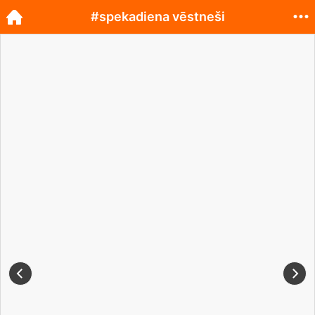
#spekadiena vēstneši