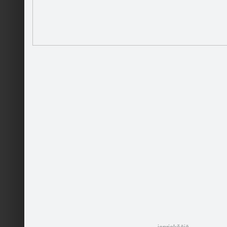
#spekadi
#spekadi
Patīk