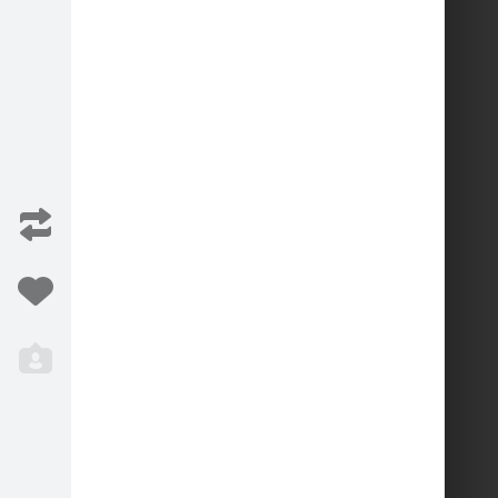
ēstneši…
#spekadiena vēstneši…
1
4
ēstneši…
#spekadiena vēstneši…
4
2
ēstneši…
#spekadiena vēstneši…
2
3