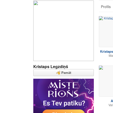
Profils
Kristap
Ma
Kristaps Legzdiņš
Pamāt
A
Val