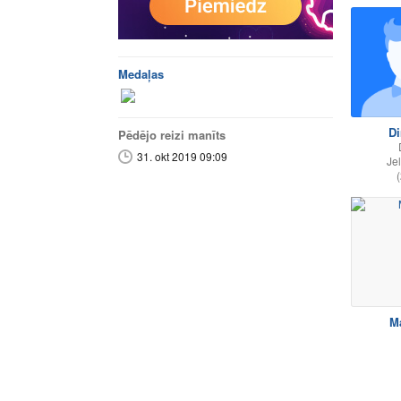
Medaļas
Di
Pēdējo reizi manīts
31. okt 2019 09:09
Je
(
Ma