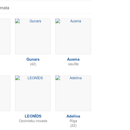
āmata
Gunars
Ausma
(42)
saulīte
LEONĪDS
Adelina
Ozolnieku novads
Rīga
(22)