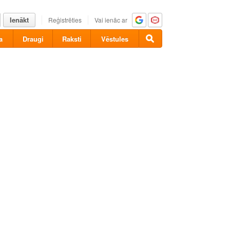
Ienākt
Reģistrēties
Vai ienāc ar
a
Draugi
Raksti
Vēstules