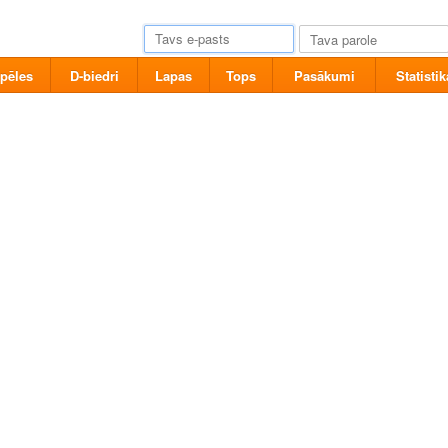
pēles
D-biedri
Lapas
Tops
Pasākumi
Statistik