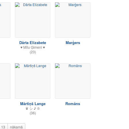
Dārta Elizabete
Marģers
♥ Mīlu Ģimeni ♥
(23)
Mārtiņš Lange
Romāns
♛ シ ♪ ♔
(36)
13
nākamā