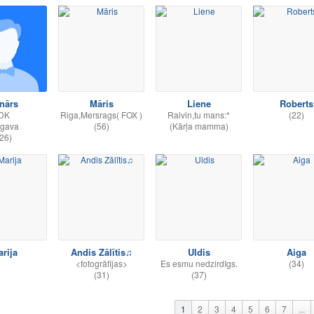
nārs
Māris
Liene
Roberts
DK
Riga,Mersrags( FOX )
Raivin,tu mans:*
(22)
lgava
(56)
(Kārļa mamma)
26)
rija
Andis Zālītis♫
Uldis
Aiga
<fotogrāfijas>
Es esmu nedzirdIgs.
(34)
(31)
(37)
1
2
3
4
5
6
7
...