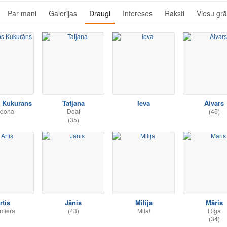
Par mani
Galerijas
Draugi
Intereses
Raksti
Viesu gr
s Kukurāns
Tatjana
Ieva
Aivars
dona
Deaf
(45)
(35)
rtis
Jānis
Milija
Māris
miera
(43)
Mila!
Rīga
(34)