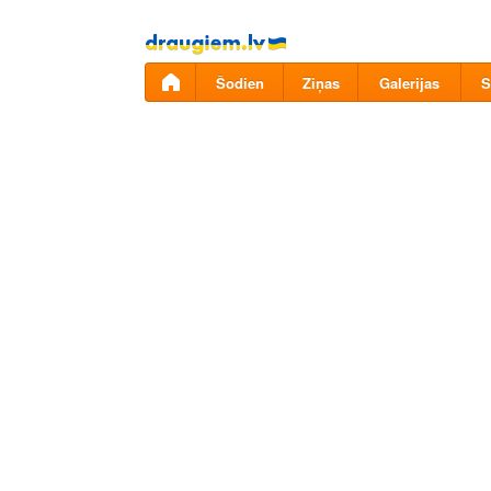
Pāriet
uz
saturu
Šodien
Ziņas
Galerijas
S