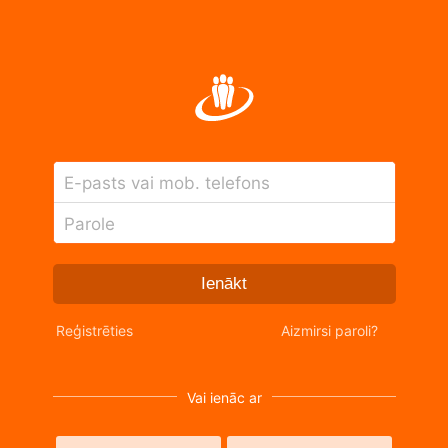
E-pasts vai mob. telefons
Parole
Ienākt
Reģistrēties
Aizmirsi paroli?
Vai ienāc ar