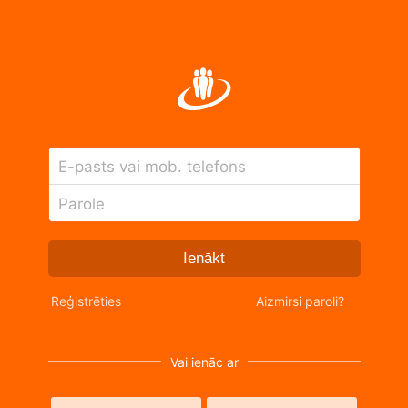
E-pasts vai mob. telefons
Parole
Ienākt
Reģistrēties
Aizmirsi paroli?
Vai ienāc ar