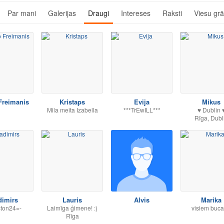
Par mani
Galerijas
Draugi
Intereses
Raksti
Viesu gr
Freimanis
Kristaps
Evija
Mikus
Mila meita Izabella
***TrEwILL***
♥ Dublin 
Rīga, Dubl
dimirs
Lauris
Alvis
Marika
nston24=-
Laimīga ģimene! :)
visiem bucas
Rīga