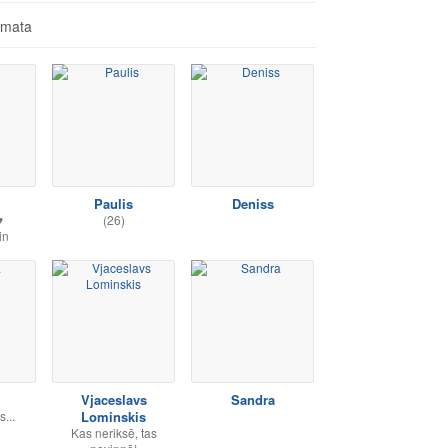
āmata
Paulis
Deniss
♥
(26)
in
Vjaceslavs
Sandra
...
Lominskis
Kas neriksē, tas