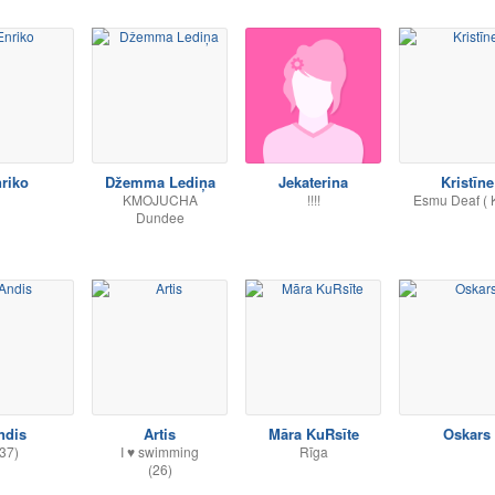
riko
Džemma Lediņa
Jekaterina
Kristīne
KMOJUCHA
!!!!
Esmu Deaf ( 
Dundee
ndis
Artis
Māra KuRsīte
Oskars
37)
I ♥ swimming
Rīga
(26)