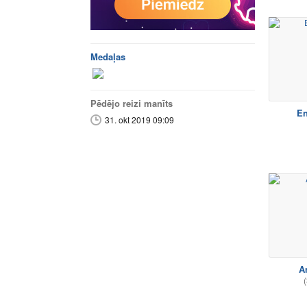
Medaļas
Pēdējo reizi manīts
En
31. okt 2019 09:09
A
(