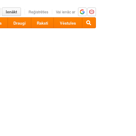
Ienākt
Reģistrēties
Vai ienāc ar
a
Draugi
Raksti
Vēstules