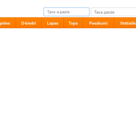
pēles
D-biedri
Lapas
Tops
Pasākumi
Statistik