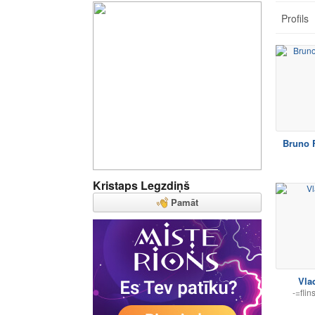
Profils
Bruno 
Kristaps Legzdiņš
Pamāt
Vla
-=fli