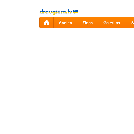
Pāriet
uz
saturu
Šodien
Ziņas
Galerijas
S