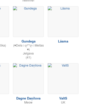
nevinnē!
Gundega
Lāsma
Kika)
(♥Dels☆ღ**ღ☆Meitas
♥)
Jelgava
(41)
Dagne Daņilova
ValtS
Meow
UK