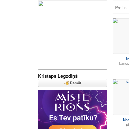
Profils
I
Lanes
Kristaps Legzdiņš
Pamāt
Na
p