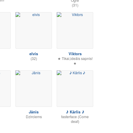
Ogre
(31)
elvis
Viktors
(32)
★ Tikai,ideāls sapnis!
★
Jānis
♪ Kārlis ♪
Dzirciems
fasterface (Come
deaf)