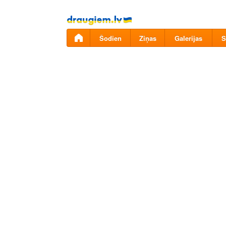
Pāriet
uz
saturu
Šodien
Ziņas
Galerijas
S