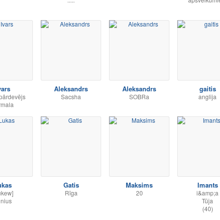
vars
Aleksandrs
Aleksandrs
gaitis
pārdevējs
Sacsha
SOBRa
anglija
rmala
ukas
Gatis
Maksims
Imants
ukew]
Rīga
20
i&amp;a
lnius
Tūja
(40)