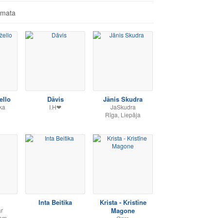
āmata
ello
Dāvis
Jānis Skudra
ka
I.H❤
JaSkudra
Rīga, Liepāja
Inta Beitika
Krista - Kristīne
r
Magone
iem