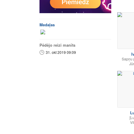
Medaļas
Pēdējo reizi manīts
31. okt 2019 09:09
I
Sapņu 
Jū
L
[L
Vi