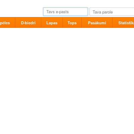
pēles
D-biedri
Lapas
Tops
Pasākumi
Statistik