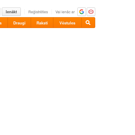
Ienākt
Reģistrēties
Vai ienāc ar
a
Draugi
Raksti
Vēstules