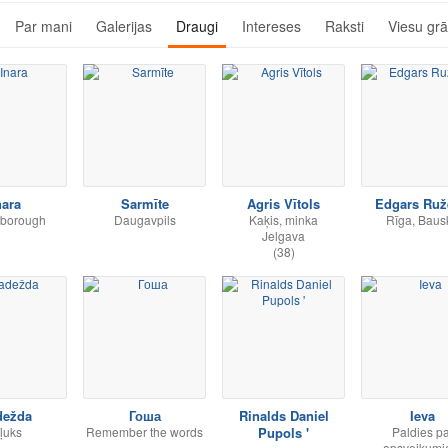
Par mani
Galerijas
Draugi
Intereses
Raksti
Viesu gr
nara
Sarmīte
Agris Vītols
Edgars Ruž
borough
Daugavpils
Kaķis, minka
Rīga, Baus
Jelgava
(38)
dežda
Гоша
Rinalds Daniel
Ieva
īļuks
Remember the words
Pupols '
Paldies pa
.....
apsveikum