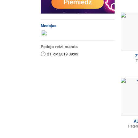
Medaļas
Pēdējo reizi manīts
31. okt 2019 09:09
Z
Z
A
Peter