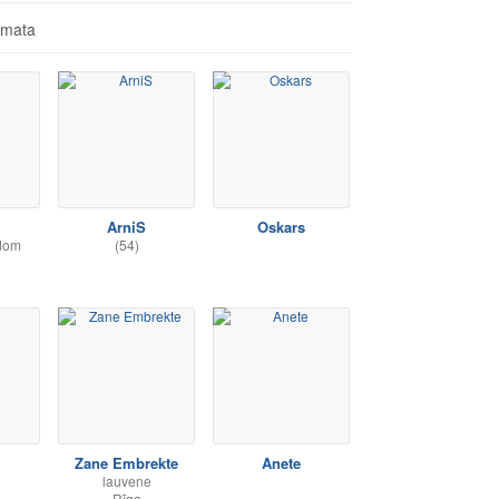
āmata
ArniS
Oskars
dom
(54)
Zane Embrekte
Anete
lauvene
Rīga