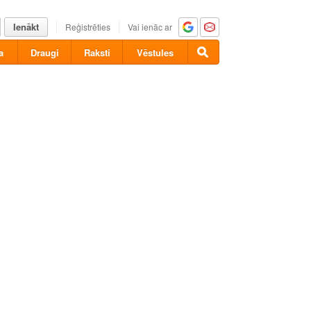
Ienākt
Reģistrēties
Vai ienāc ar
a
Draugi
Raksti
Vēstules