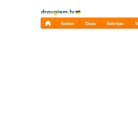
Pāriet
uz
saturu
Šodien
Ziņas
Galerijas
S