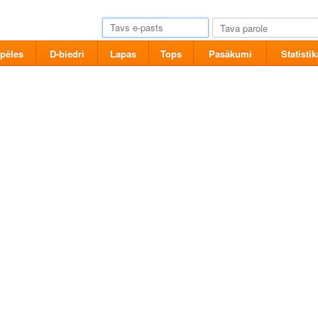
pēles
D-biedri
Lapas
Tops
Pasākumi
Statistik