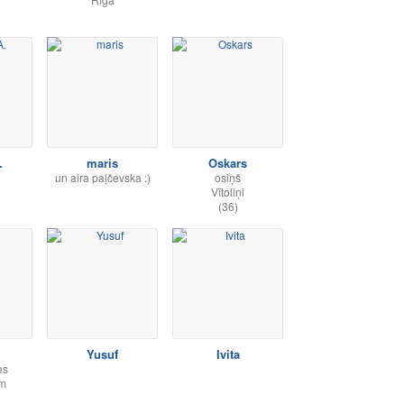
.
maris
Oskars
un aira paļčevska :)
osiņš
Vītoliņi
(36)
Yusuf
Ivita
es
em