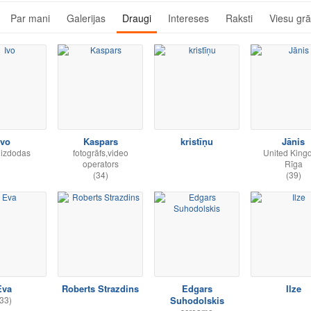
Par mani
Galerijas
Draugi
Intereses
Raksti
Viesu gr
Ivo
Kaspars
kristīņu
Jānis
 izdodas
fotogrāfs,video
United King
operators
Rīga
(34)
(39)
Eva
Roberts Strazdins
Edgars
Ilze
33)
Suhodolskis