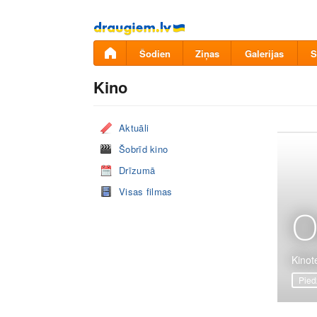
Pāriet
uz
saturu
Šodien
Ziņas
Galerijas
S
Kino
Aktuāli
Šobrīd kino
Drīzumā
Visas filmas
O
Kinote
Pied