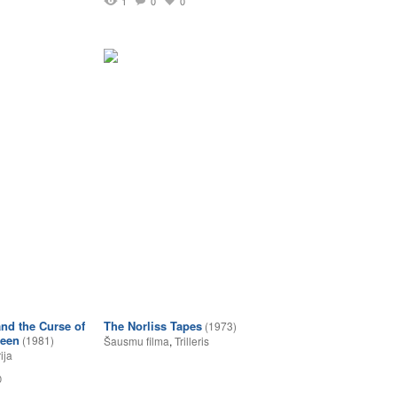
1
0
0
nd the Curse of
The Norliss Tapes
(1973)
ueen
(1981)
Šausmu filma
,
Trilleris
ija
0