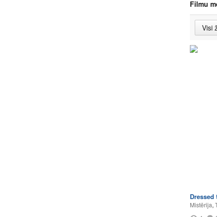
Filmu m
Dressed t
Mistērija
,