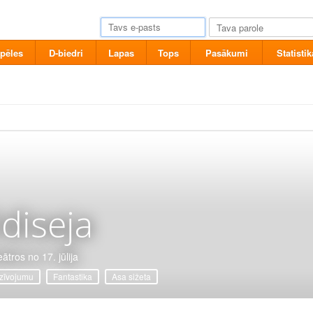
pēles
D-biedri
Lapas
Tops
Pasākumi
Statistik
diseja
ātros no 17. jūlija
zīvojumu
Fantastika
Asa sižeta