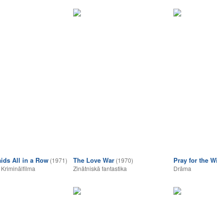
aids All in a Row
The Love War
Pray for the W
(1971)
(1970)
,
Kriminālfilma
Zinātniskā fantastika
Drāma