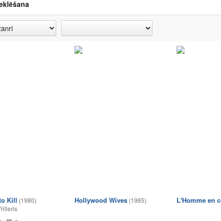
eklēšana
o Kill
Hollywood Wives
L'Homme en c
(1980)
(1985)
Trilleris