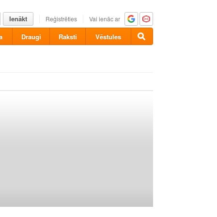
Ienākt
Reģistrēties
Vai ienāc ar
a
Draugi
Raksti
Vēstules