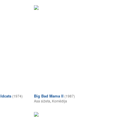
ildcats
Big Bad Mama II
(1974)
(1987)
Asa sižeta
,
Komēdija