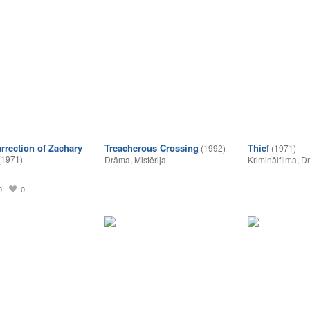
rrection of Zachary
Treacherous Crossing
Thief
(1992)
(1971)
(1971)
Drāma
,
Mistērija
Kriminālfilma
,
D
0
0