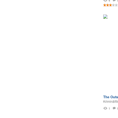
4
The Outs
Kriminālfi
1