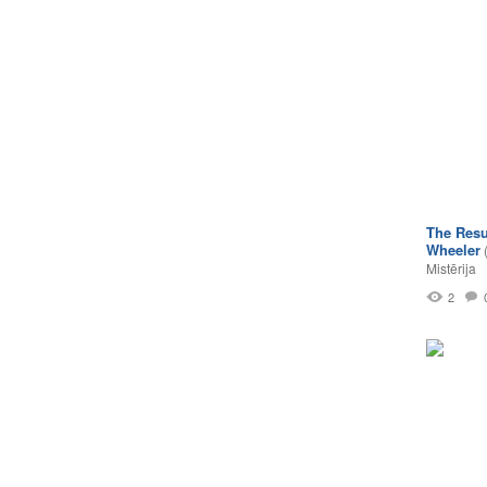
The Resu
Wheeler
Mistērija
2