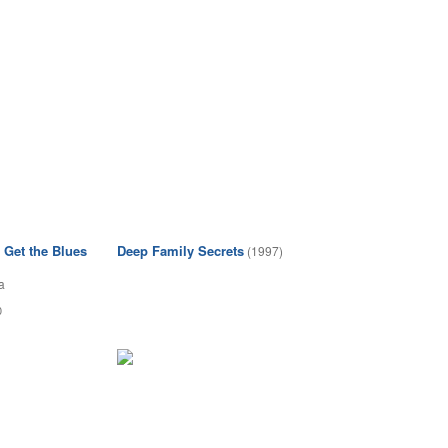
 Get the Blues
Deep Family Secrets
(1997)
a
0