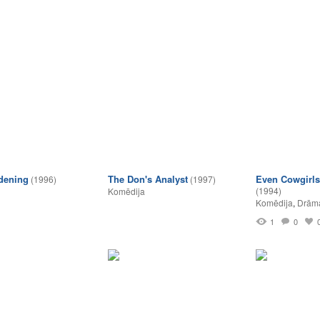
dening
The Don's Analyst
Even Cowgirls
(1996)
(1997)
(1994)
Komēdija
Komēdija
,
Drām
1
0