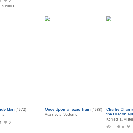
0
0
2 balsis
ide Man
Once Upon a Texas Train
Charlie Chan a
(1972)
(1988)
the Dragon Q
lma
Asa sižeta
,
Vesterns
Komēdija
,
Mistēr
0
0
1
0