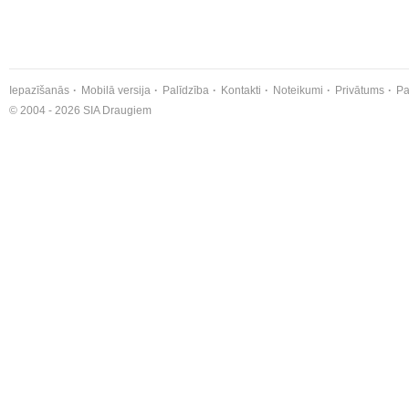
Iepazīšanās
Mobilā versija
Palīdzība
Kontakti
Noteikumi
Privātums
Pa
© 2004 - 2026 SIA Draugiem