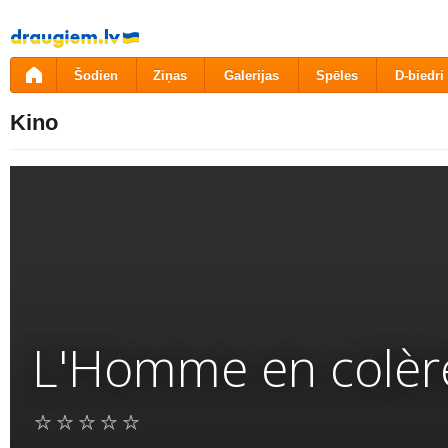
Pāriet
uz
saturu
Šodien
Ziņas
Galerijas
Spēles
D-biedri
Kino
L'Homme en colèr