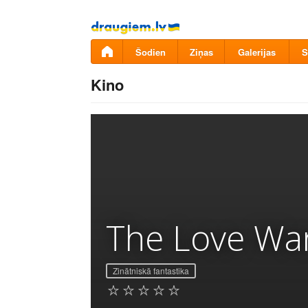
Pāriet
uz
saturu
Šodien
Ziņas
Galerijas
S
Kino
The Love Wa
Zinātniskā fantastika