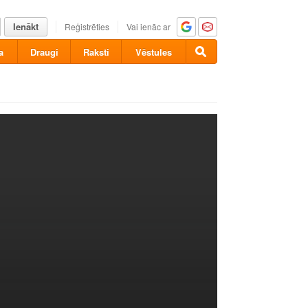
Ienākt
Reģistrēties
Vai ienāc ar
a
Draugi
Raksti
Vēstules