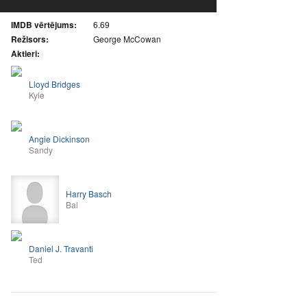
IMDB vērtējums:
6.69
Režisors:
George McCowan
Aktieri:
Lloyd Bridges
Kyle
Angie Dickinson
Sandy
Harry Basch
Bal
Daniel J. Travanti
Ted