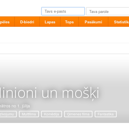
pēles
D-biedri
Lapas
Tops
Pasākumi
Statistik
inioni un mošķi
ātros no 1. jūlija
zīvojumu
Multfilma
Komēdija
Ģimenes filma
Fantastika