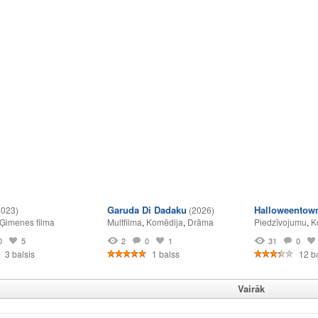
Garuda Di Dadaku
Halloweentow
2023)
(2026)
Ģimenes filma
Multfilma
,
Komēdija
,
Drāma
Piedzīvojumu
,
K
0
5
2
0
1
31
0
3 balsis
1 balss
12 ba
Vairāk