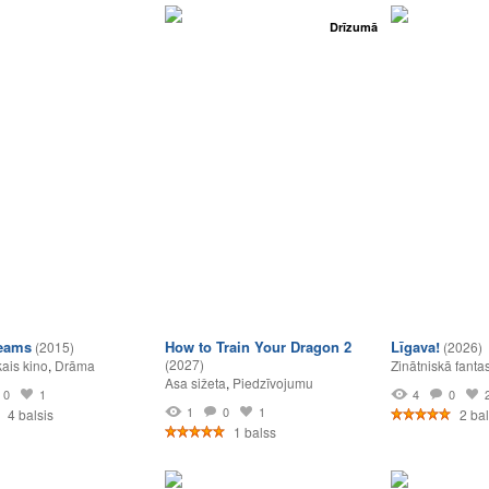
Drīzumā
reams
How to Train Your Dragon 2
Līgava!
(2015)
(2026)
(2027)
ais kino
,
Drāma
Zinātniskā fantas
Asa sižeta
,
Piedzīvojumu
0
1
4
0
1
0
1
4 balsis
2 bal
1 balss