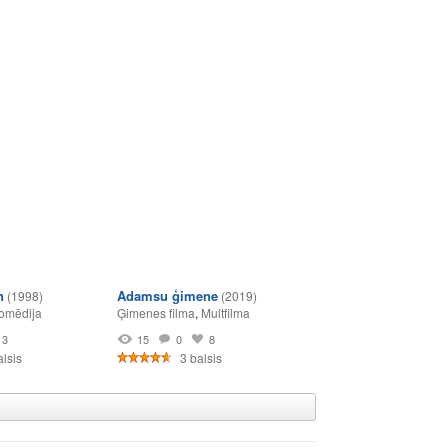
n
Adamsu ģimene
(1998)
(2019)
omēdija
Ģimenes filma
,
Multfilma
3
15
0
8
lsis
3 balsis