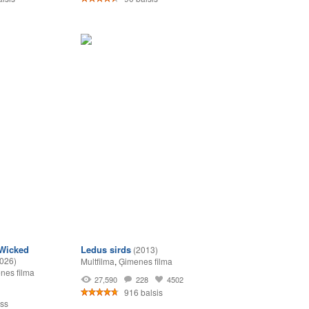
 Wicked
Ledus sirds
(2013)
026)
Multfilma
,
Ģimenes filma
nes filma
27,590
228
4502
1
916 balsis
ss