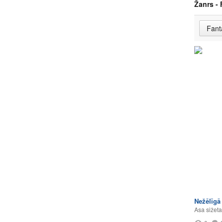
Žanrs - 
Nežēlīgā
Asa sižeta