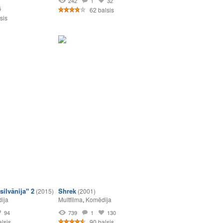
242
1
32
5
62 balsis
sis
silvānija" 2
Shrek
(2015)
(2001)
ija
Multfilma
,
Komēdija
94
739
1
130
lsis
90 balsis