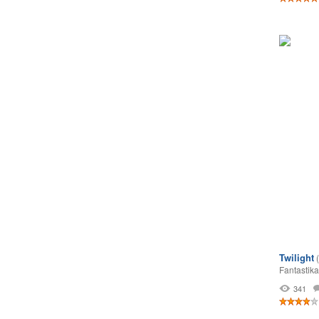
Twilight
Fantastika
341