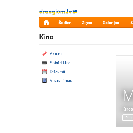
Pāriet
uz
saturu
Šodien
Ziņas
Galerijas
S
Kino
Aktuāli
Šobrīd kino
Drīzumā
Visas filmas
M
Kinote
Pied