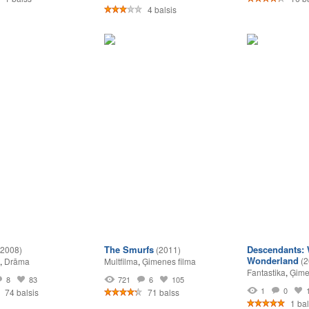
4 balsis
The Smurfs
Descendants:
(2008)
(2011)
Wonderland
(2
,
Drāma
Multfilma
,
Ģimenes filma
Fantastika
,
Ģime
8
83
721
6
105
1
0
74 balsis
71 balss
1 bal