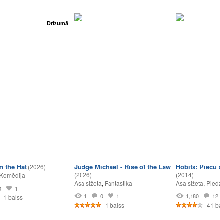
Drīzumā
n the Hat
Judge Michael - Rise of the Law
Hobits: Piecu 
(2026)
(2026)
(2014)
Komēdija
Asa sižeta
,
Fantastika
Asa sižeta
,
Pied
0
1
1
0
1
1,180
12
1 balss
1 balss
41 b