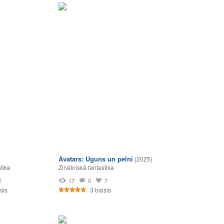
Avatars: Uguns un pelni
(2025)
tika
Zinātniskā fantastika
2
17
0
7
sis
3 balsis