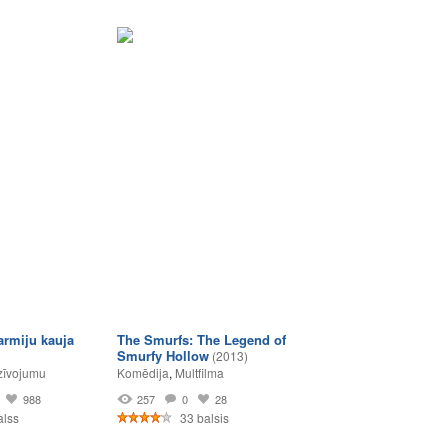
armiju kauja
The Smurfs: The Legend of
Smurfy Hollow
(2013)
zīvojumu
Komēdija
,
Multfilma
988
257
0
28
alss
33 balsis