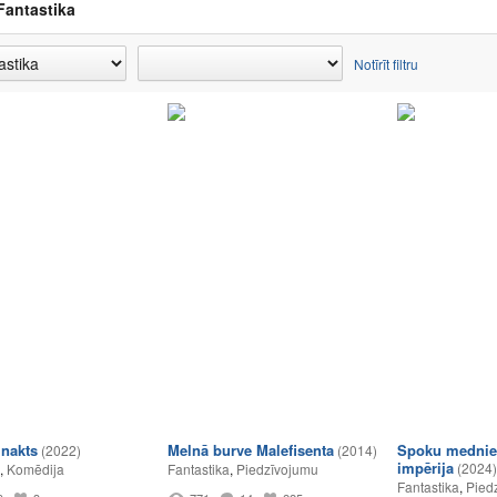
Fantastika
Notīrīt filtru
 nakts
Melnā burve Malefisenta
Spoku mednie
(2022)
(2014)
impērija
(2024)
,
Komēdija
Fantastika
,
Piedzīvojumu
Fantastika
,
Pied