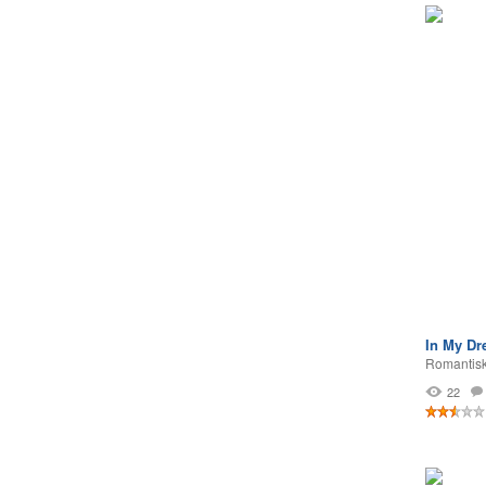
In My D
Romantisk
22