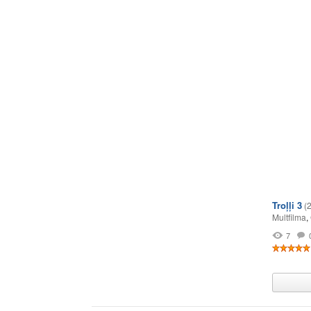
Troļļi 3
(
Multfilma
,
7