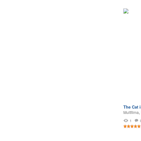
The Cat i
Multfilma
,
1