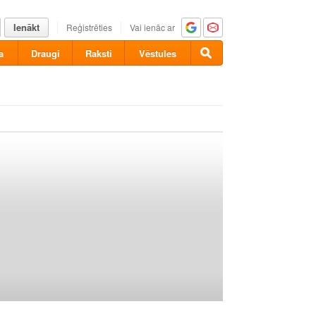
Ienākt
Reģistrēties
Vai ienāc ar
a
Draugi
Raksti
Vēstules