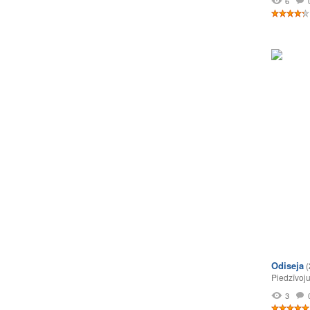
6
Odiseja
(
Piedzīvoj
3