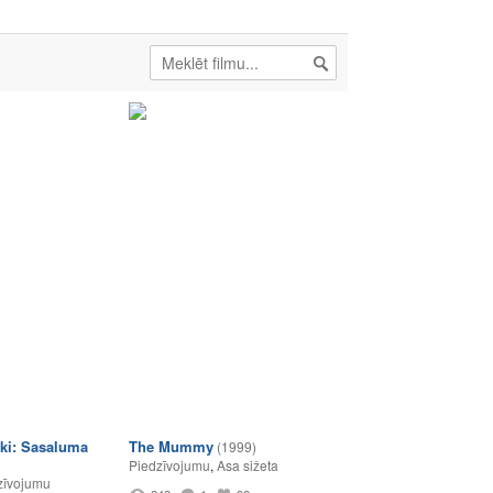
ki: Sasaluma
The Mummy
(1999)
Piedzīvojumu
,
Asa sižeta
zīvojumu