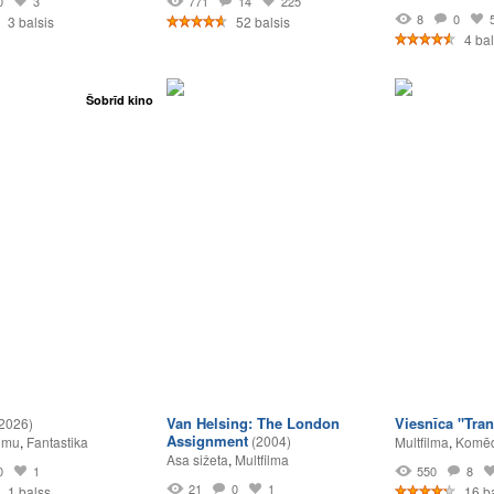
0
3
771
14
225
8
0
3 balsis
52 balsis
4 bal
Šobrīd kino
Van Helsing: The London
Viesnīca "Tran
2026)
Assignment
(2004)
umu
,
Fantastika
Multfilma
,
Komēd
Asa sižeta
,
Multfilma
0
1
550
8
21
0
1
1 balss
16 ba