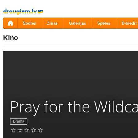
Pāriet
uz
saturu
Šodien
Ziņas
Galerijas
Spēles
D-biedri
Kino
Pray for the Wildc
Drāma