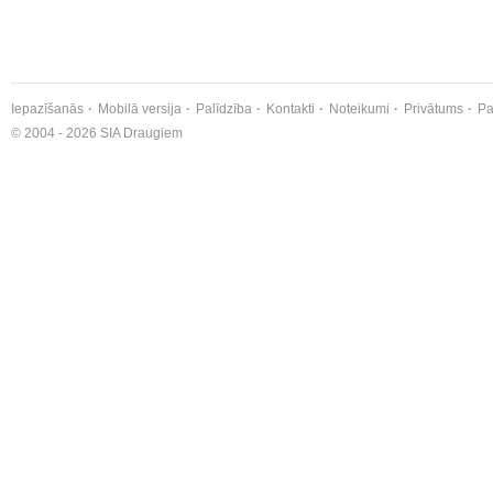
Iepazīšanās
Mobilā versija
Palīdzība
Kontakti
Noteikumi
Privātums
Pa
© 2004 - 2026 SIA Draugiem