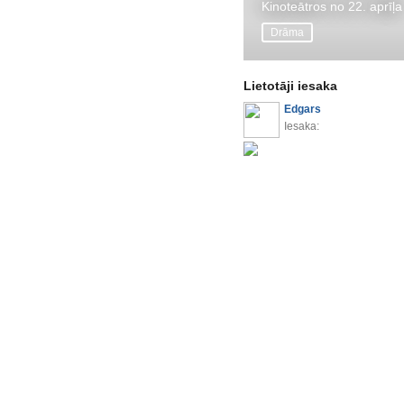
Kinoteātros no 22. aprīļa
Drāma
Lietotāji iesaka
Edgars
Iesaka: