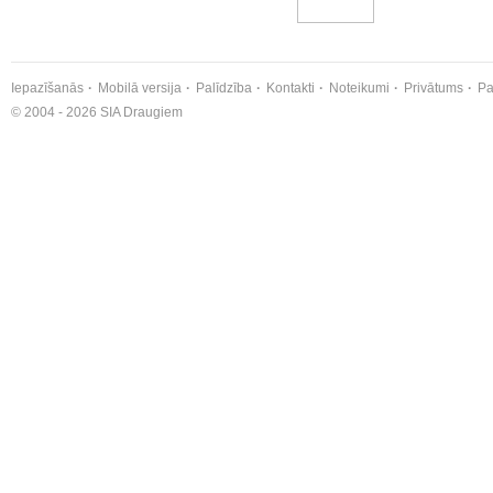
Iepazīšanās
Mobilā versija
Palīdzība
Kontakti
Noteikumi
Privātums
Pa
© 2004 - 2026 SIA Draugiem