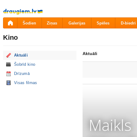
Pāriet
uz
saturu
Šodien
Ziņas
Galerijas
Spēles
D-biedri
Kino
Aktuāli
Aktuāli
Šobrīd kino
Drīzumā
Visas filmas
Maikls