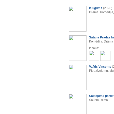
Ielūgums
(2026)
Drāma
,
Komēdija
Sātans Pradas b
Komēdija
,
Drāma
Iesaka:
Valītis Vincents
(
Piedzīvojumu
,
Mul
Saldējuma pārde
Šausmu filma