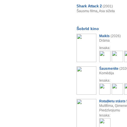
Shark Attack 2
(2001)
Šausmu filma
,
Asa sižeta
Šobrīd kino
Maikls
(2026)
Drāma
Iesaka:
Šausmenīte
(202
Komēdija
Iesaka:
Rotaļlietu stāsts 
Multfilma
,
Ģimenes
Piedzīvojumu
Iesaka: