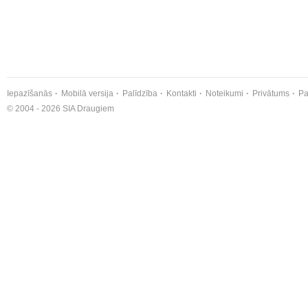
Iepazīšanās
Mobilā versija
Palīdzība
Kontakti
Noteikumi
Privātums
Pa
© 2004 - 2026 SIA Draugiem