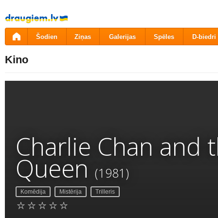
Pāriet
uz
saturu
Šodien
Ziņas
Galerijas
Spēles
D-biedri
Kino
Charlie Chan and 
Queen
(1981)
Komēdija
Mistērija
Trilleris