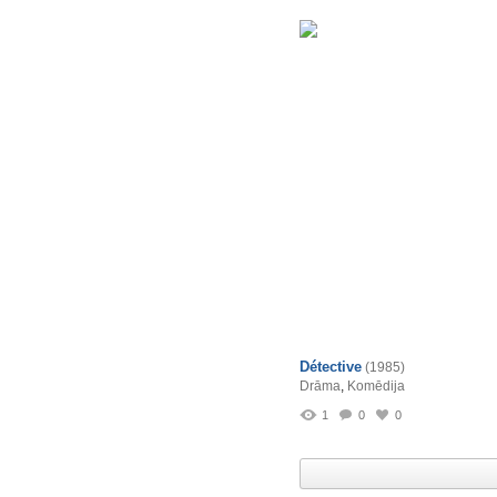
Détective
(1985)
Drāma
,
Komēdija
1
0
0