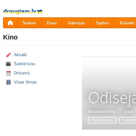
Pāriet
uz
saturu
Šodien
Ziņas
Galerijas
Spēles
D-biedri
Kino
Aktuāli
Šobrīd kino
Drīzumā
Visas filmas
Odisej
Kinoteātros no 17. jūlija
Piedzīvojumu
Fantasti