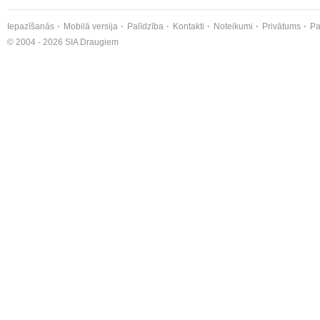
Iepazīšanās
Mobilā versija
Palīdzība
Kontakti
Noteikumi
Privātums
Pa
© 2004 - 2026 SIA Draugiem