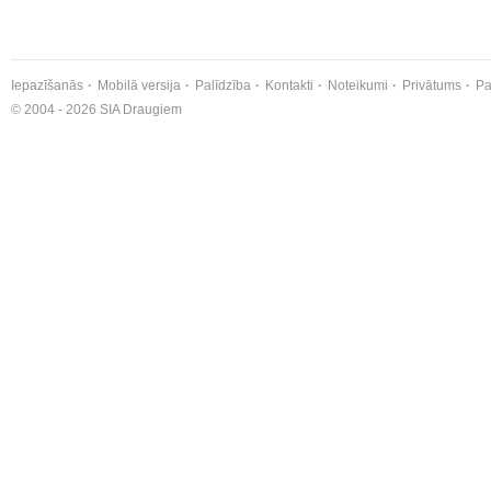
Iepazīšanās
Mobilā versija
Palīdzība
Kontakti
Noteikumi
Privātums
Pa
© 2004 - 2026 SIA Draugiem