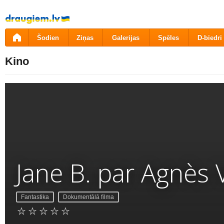
Pāriet
uz
saturu
Šodien
Ziņas
Galerijas
Spēles
D-biedri
Kino
Jane B. par Agnès 
Fantastika
Dokumentālā filma