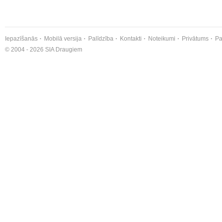
Iepazīšanās
Mobilā versija
Palīdzība
Kontakti
Noteikumi
Privātums
Pa
© 2004 - 2026 SIA Draugiem