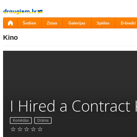
Pāriet
uz
saturu
Šodien
Ziņas
Galerijas
Spēles
D-biedri
Kino
I Hired a Contract K
Komēdija
Drāma