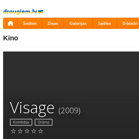
Pāriet
uz
saturu
Šodien
Ziņas
Galerijas
Spēles
D-biedri
Kino
Visage
(2009)
Komēdija
Drāma