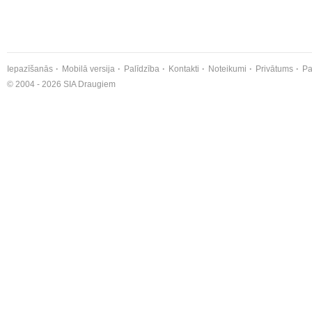
Iepazīšanās
Mobilā versija
Palīdzība
Kontakti
Noteikumi
Privātums
Pa
© 2004 - 2026 SIA Draugiem