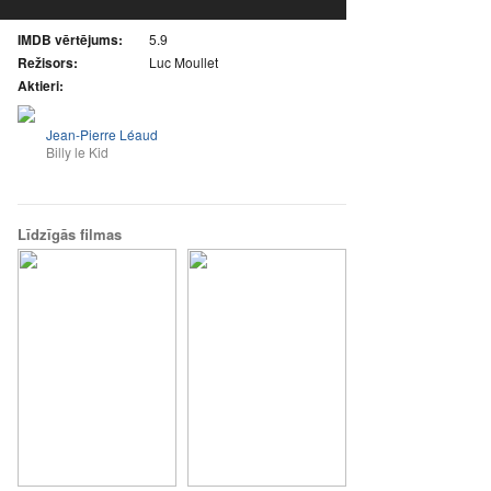
IMDB vērtējums:
5.9
Režisors:
Luc Moullet
Aktieri:
Jean-Pierre Léaud
Billy le Kid
Līdzīgās filmas