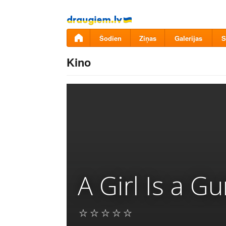
Pāriet
uz
saturu
Šodien
Ziņas
Galerijas
S
Kino
A Girl Is a G