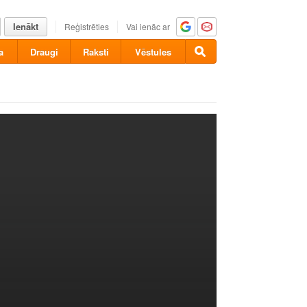
Ienākt
Reģistrēties
Vai ienāc ar
a
Draugi
Raksti
Vēstules