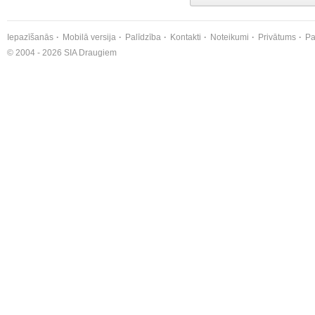
Iepazīšanās
Mobilā versija
Palīdzība
Kontakti
Noteikumi
Privātums
Pa
© 2004 - 2026 SIA Draugiem