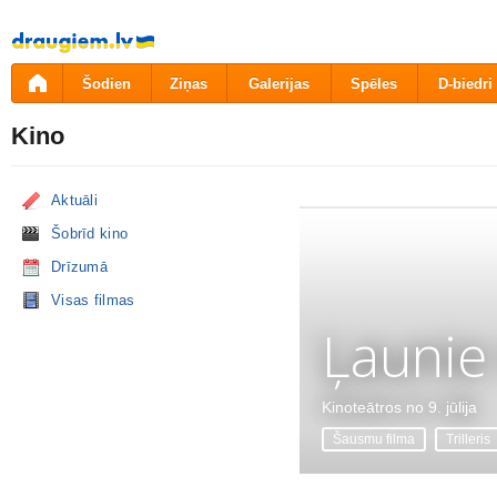
Pāriet
uz
saturu
Šodien
Ziņas
Galerijas
Spēles
D-biedri
Kino
Aktuāli
Šobrīd kino
Drīzumā
Visas filmas
Ļaunie
Kinoteātros no 9. jūlija
Šausmu filma
Trilleris