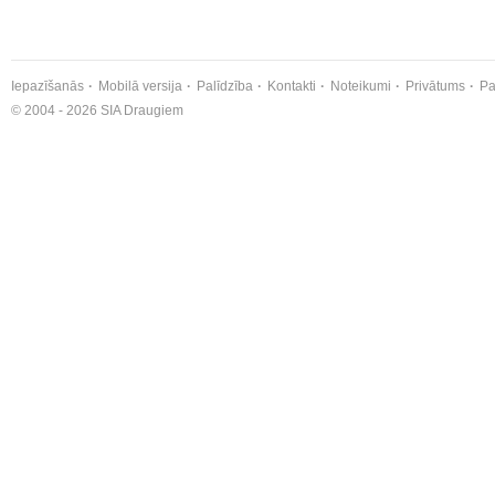
Iepazīšanās
Mobilā versija
Palīdzība
Kontakti
Noteikumi
Privātums
Pa
© 2004 - 2026 SIA Draugiem