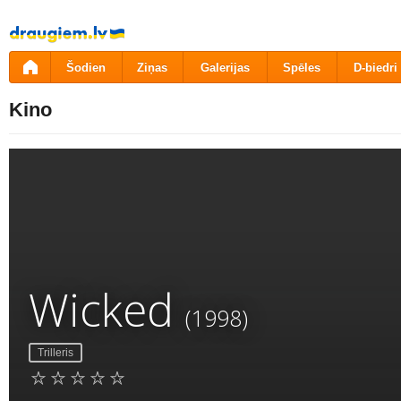
Pāriet
uz
saturu
Šodien
Ziņas
Galerijas
Spēles
D-biedri
Kino
Wicked
(1998)
Trilleris