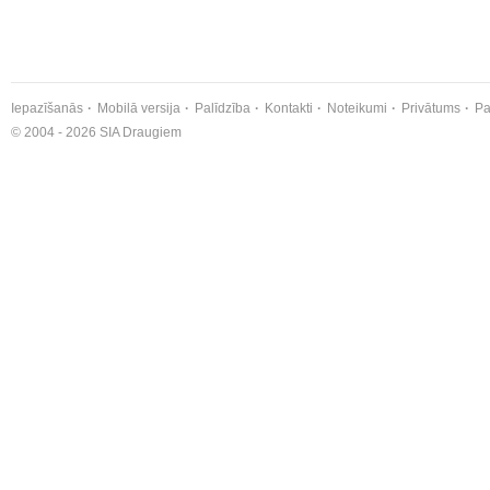
Iepazīšanās
Mobilā versija
Palīdzība
Kontakti
Noteikumi
Privātums
Pa
© 2004 - 2026 SIA Draugiem