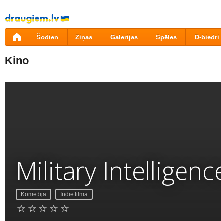
Pāriet
uz
saturu
Šodien
Ziņas
Galerijas
Spēles
D-biedri
Kino
Military Intelligen
Komēdija
Indie filma