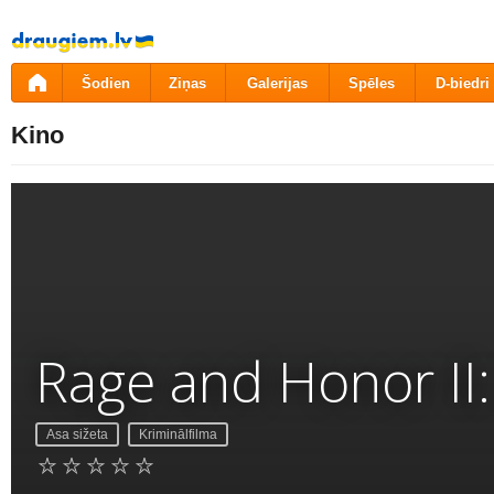
Pāriet
uz
saturu
Šodien
Ziņas
Galerijas
Spēles
D-biedri
Kino
Rage and Honor II:
Asa sižeta
Kriminālfilma