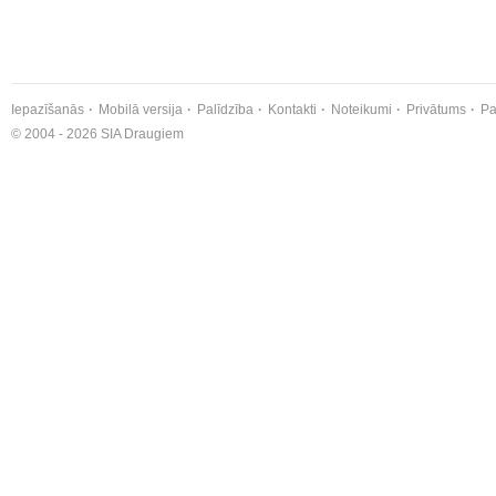
Iepazīšanās
Mobilā versija
Palīdzība
Kontakti
Noteikumi
Privātums
Pa
© 2004 - 2026 SIA Draugiem