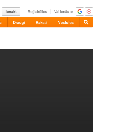
Ienākt
Reģistrēties
Vai ienāc ar
a
Draugi
Raksti
Vēstules