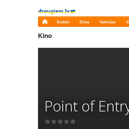
Pāriet
uz
saturu
Šodien
Ziņas
Galerijas
S
Kino
Point of Entr