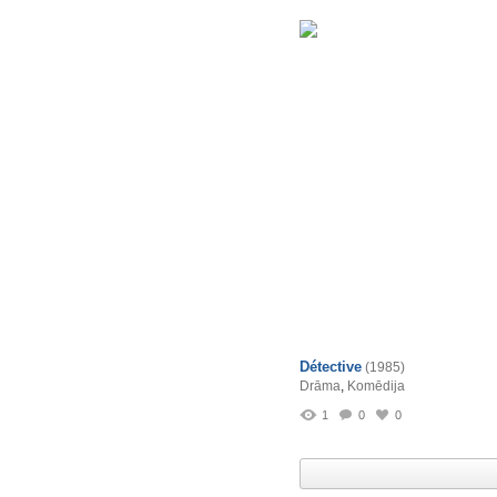
Détective
(1985)
Drāma
,
Komēdija
1
0
0