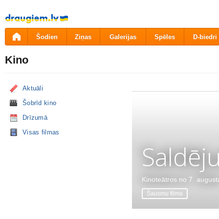
Pāriet
uz
saturu
Šodien
Ziņas
Galerijas
Spēles
D-biedri
Kino
Aktuāli
Šobrīd kino
Drīzumā
Visas filmas
Saldēj
Kinoteātros no 7. august
Šausmu filma