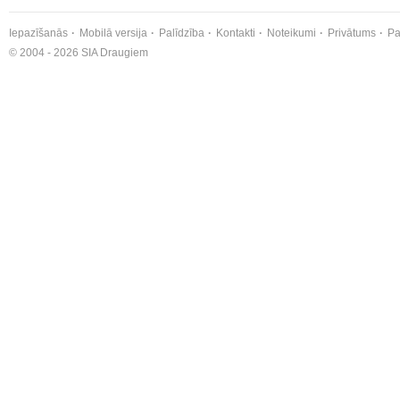
Iepazīšanās
Mobilā versija
Palīdzība
Kontakti
Noteikumi
Privātums
Pa
© 2004 - 2026 SIA Draugiem