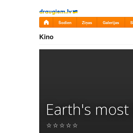
Pāriet
uz
saturu
Šodien
Ziņas
Galerijas
S
Kino
Earth's most