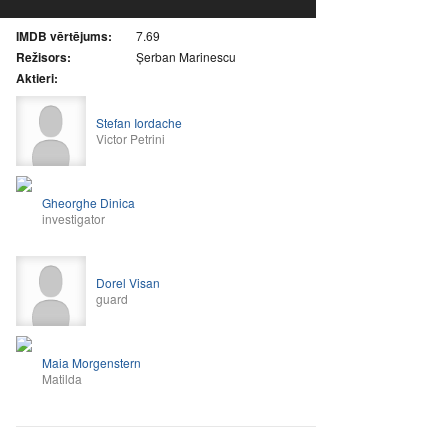
IMDB vērtējums:
7.69
Režisors:
Șerban Marinescu
Aktieri:
Stefan Iordache
Victor Petrini
Gheorghe Dinica
investigator
Dorel Visan
guard
Maia Morgenstern
Matilda