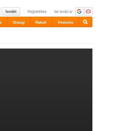
Ienākt
Reģistrēties
Vai ienāc ar
a
Draugi
Raksti
Vēstules