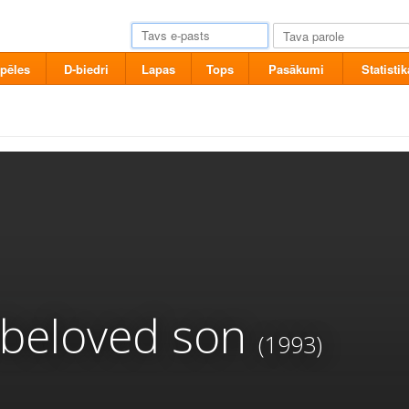
pēles
D-biedri
Lapas
Tops
Pasākumi
Statistik
 beloved son
(1993)