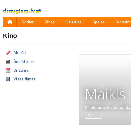
Pāriet
uz
saturu
Šodien
Ziņas
Galerijas
Spēles
D-biedri
Kino
Aktuāli
Šobrīd kino
Drīzumā
Visas filmas
Maikls
Kinoteātros no 22. aprīļa
Drāma