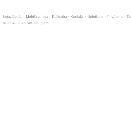
Iepazīšanās
Mobilā versija
Palīdzība
Kontakti
Noteikumi
Privātums
Pa
© 2004 - 2026 SIA Draugiem