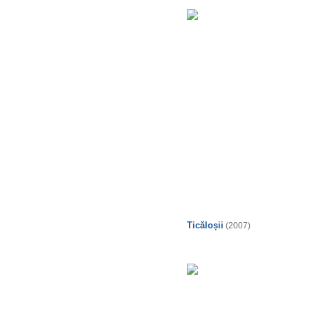
Ticăloșii
(2007)