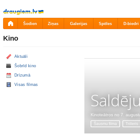
Pāriet
uz
saturu
Šodien
Ziņas
Galerijas
Spēles
D-biedri
Kino
Aktuāli
Šobrīd kino
Drīzumā
Visas filmas
Saldēj
Kinoteātros no 7. august
Šausmu filma
Trilleris