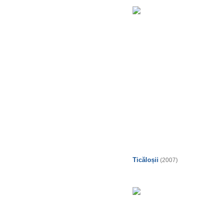
Ticăloșii
(2007)