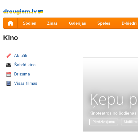
Pāriet
uz
saturu
Šodien
Ziņas
Galerijas
Spēles
D-biedri
Kino
Aktuāli
Šobrīd kino
Drīzumā
Visas filmas
Ķepu p
Kinoteātros no šodienas
Piedzīvojumu
Multfilm