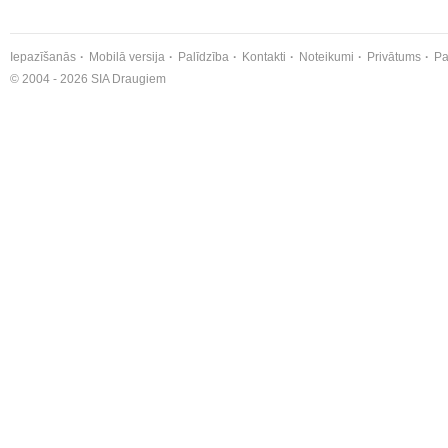
Iepazīšanās
Mobilā versija
Palīdzība
Kontakti
Noteikumi
Privātums
Pa
© 2004 - 2026 SIA Draugiem