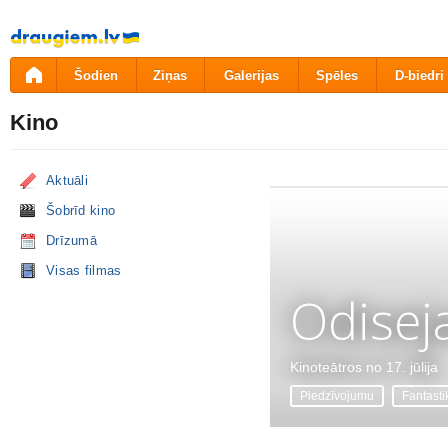
Pāriet
uz
saturu
Šodien
Ziņas
Galerijas
Spēles
D-biedri
Kino
Aktuāli
Šobrīd kino
Drīzumā
Visas filmas
Odisej
Kinoteātros no 17. jūlija
Piedzīvojumu
Fantasti