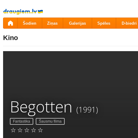
Pāriet
uz
saturu
Šodien
Ziņas
Galerijas
Spēles
D-biedri
Kino
Begotten
(1991)
Fantastika
Šausmu filma