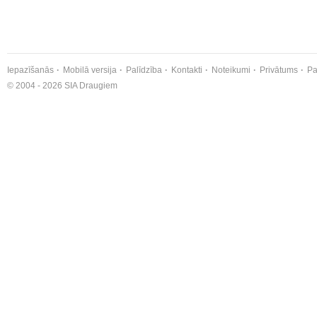
Iepazīšanās
Mobilā versija
Palīdzība
Kontakti
Noteikumi
Privātums
Pa
© 2004 - 2026 SIA Draugiem