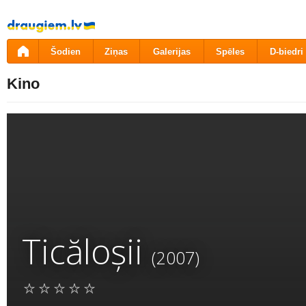
Pāriet
uz
saturu
Šodien
Ziņas
Galerijas
Spēles
D-biedri
Kino
Ticăloșii
(2007)