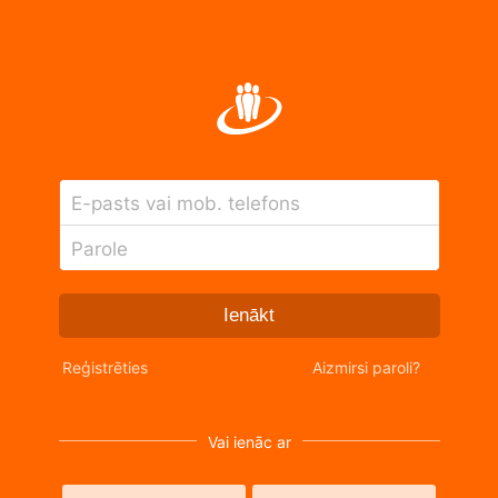
E-pasts vai mob. telefons
Parole
Ienākt
Reģistrēties
Aizmirsi paroli?
Vai ienāc ar