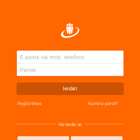
E-pasts vai mob. telefons
Parole
Ienākt
Reģistrēties
Aizmirsi paroli?
Vai ienāc ar