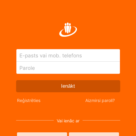
E-pasts vai mob. telefons
Parole
Ienākt
Reģistrēties
Aizmirsi paroli?
Vai ienāc ar