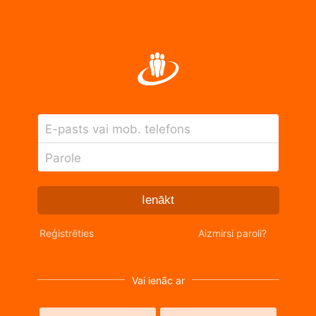
E-pasts vai mob. telefons
Parole
Ienākt
Reģistrēties
Aizmirsi paroli?
Vai ienāc ar