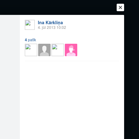
Ina Kārkliņa
Ienākt
4. jūl 2013 10:02
Reģistrēties
Vai ienāc ar
a
Draugi
Raksti
Vēstules
4
patīk