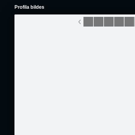
Profila bildes
Pāriet
uz
saturu
Šodien
Ziņas
Galerijas
S