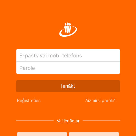
E-pasts vai mob. telefons
Parole
Ienākt
Reģistrēties
Aizmirsi paroli?
Vai ienāc ar