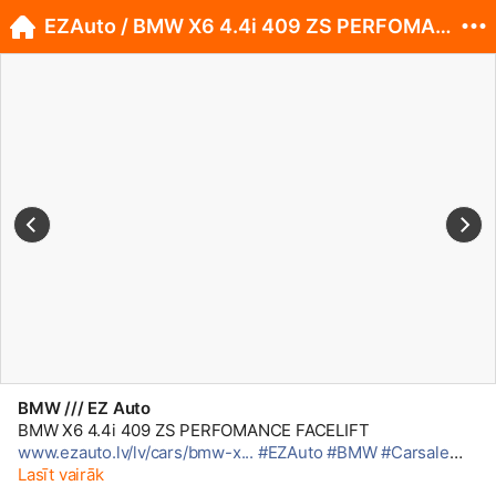
EZAuto / BMW X6 4.4i 409 ZS PERFOMANCE FACELIFT
BMW /// EZ Auto
BMW X6 4.4i 409 ZS PERFOMANCE FACELIFT
www.ezauto.lv/lv/cars/bmw-x...
#EZAuto
#BMW
#Carsale
#Tukums
Lasīt vairāk
#Latvija
#X6
#E71
#MPerformance
#Facelift
#R21