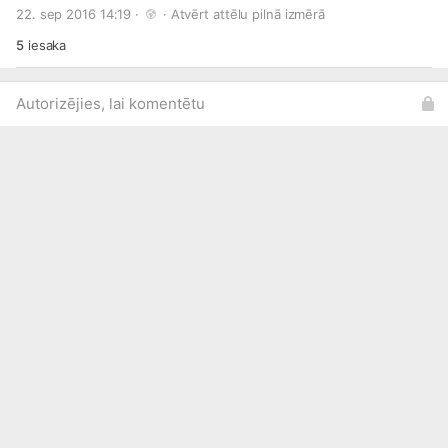
#Black
#Sapphire
#Metallic
22. sep 2016 14:19 · 
 · 
Atvērt attēlu pilnā izmērā
5
iesaka
Autorizējies, lai komentētu