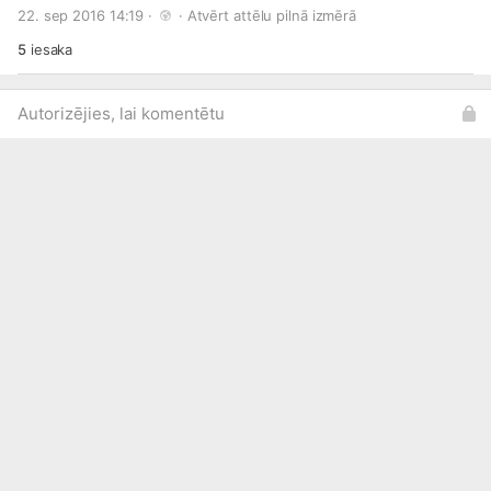
#Black
#Sapphire
#Metallic
22. sep 2016 14:19 · 
 · 
Atvērt attēlu pilnā izmērā
5
iesaka
Autorizējies, lai komentētu