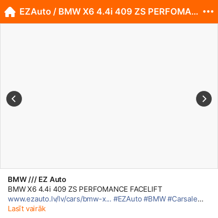
EZAuto / BMW X6 4.4i 409 ZS PERFOMANCE FACELIFT
BMW /// EZ Auto
BMW X6 4.4i 409 ZS PERFOMANCE FACELIFT
www.ezauto.lv/lv/cars/bmw-x...
#EZAuto
#BMW
#Carsale
#Tukums
Lasīt vairāk
#Latvija
#X6
#E71
#MPerformance
#Facelift
#R21