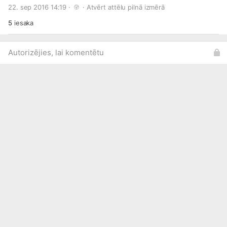
#Black
#Sapphire
#Metallic
22. sep 2016 14:19 · 
 · 
Atvērt attēlu pilnā izmērā
5
iesaka
Autorizējies, lai komentētu