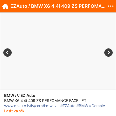
EZAuto / BMW X6 4.4i 409 ZS PERFOMANCE FACELIFT
BMW /// EZ Auto
BMW X6 4.4i 409 ZS PERFOMANCE FACELIFT
www.ezauto.lv/lv/cars/bmw-x...
#EZAuto
#BMW
#Carsale
#Tukums
Lasīt vairāk
#Latvija
#X6
#E71
#MPerformance
#Facelift
#R21